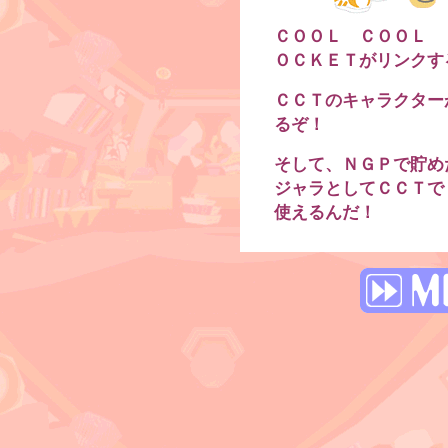
ＣＯＯＬ ＣＯＯＬ 
ＯＣＫＥＴがリンクす
ＣＣＴのキャラクター
るぞ！
そして、ＮＧＰで貯め
ジャラとしてＣＣＴで
使えるんだ！