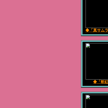
◆「真サム
◆「斬