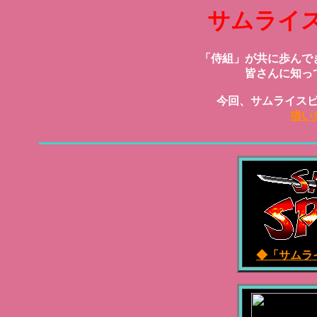
サムライ
「侍組」が共に歩んで
皆さんに知っ
今回、サムライス
描い
◆「サムラ