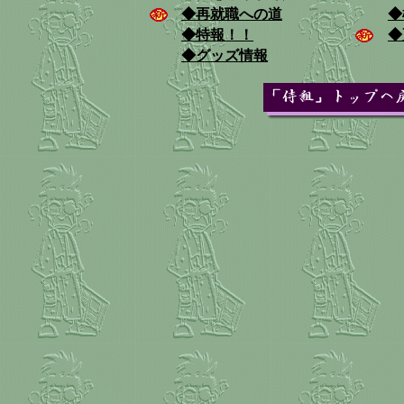
◆再就職への道
◆
◆特報！！
◆
◆グッズ情報