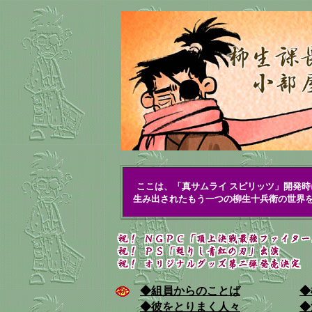
ここは、「真サムライ スピリッツ」開発
生み出されたもう一つの柳生十兵衛の世界
◆組員からのことば
◆
◆彼をとりまく人々
◆