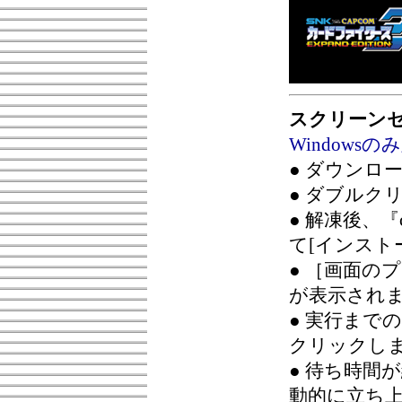
スクリーン
Windowsの
● ダウンロ
● ダブルク
● 解凍後、『
て[インスト
● ［画面の
が表示され
● 実行まで
クリックし
● 待ち時間
動的に立ち