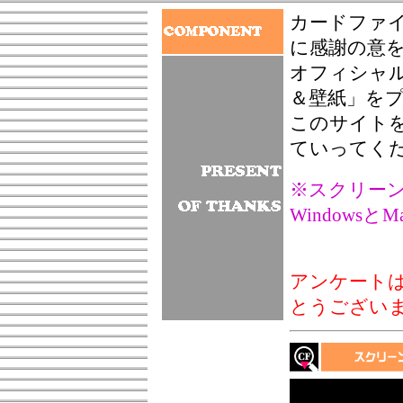
カードファ
に感謝の意
オフィシャ
＆壁紙」を
このサイト
ていってく
※スクリーン
Windowsと
アンケート
とうござい