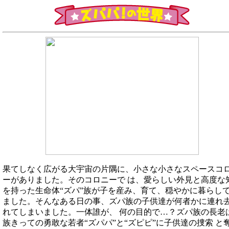
果てしなく広がる大宇宙の片隅に、小さな小さなスペースコ
ーがありました。そのコロニーで は、愛らしい外見と高度な
を持った生命体“ズパ”族が子を産み、育て、穏やかに暮らし
ました。そんなある日の事、ズパ族の子供達が何者かに連れ
れてしまいました。一体誰が、 何の目的で…？ズパ族の長老
族きっての勇敢な若者“ズパパ”と“ズピピ”に子供達の捜索 と