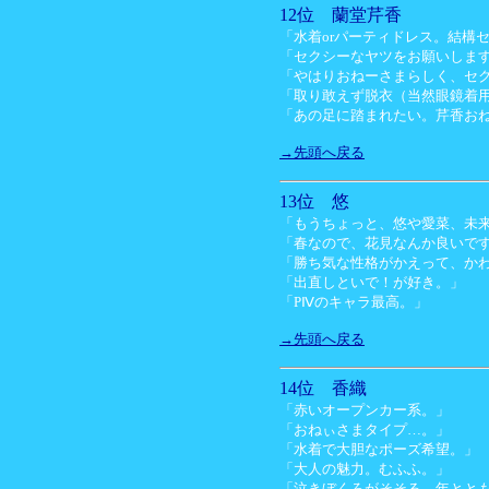
12位 蘭堂芹香
「水着orパーティドレス。結構
「セクシーなヤツをお願いしま
「やはりおねーさまらしく、セ
「取り敢えず脱衣（当然眼鏡着
「あの足に踏まれたい。芹香お
→先頭へ戻る
13位 悠
「もうちょっと、悠や愛菜、未
「春なので、花見なんか良いで
「勝ち気な性格がかえって、か
「出直しといで！が好き。」
「PⅣのキャラ最高。」
→先頭へ戻る
14位 香織
「赤いオープンカー系。」
「おねぃさまタイプ…。」
「水着で大胆なポーズ希望。」
「大人の魅力。むふふ。」
「泣きぼくろがそそる。年とと