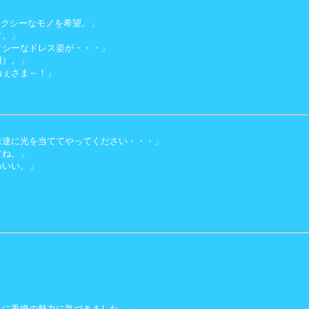
セクシーなモノを希望。」
す。」
クシーなドレス姿が・・・」
用）。」
ねぇさま～！」
来達に光を当ててやってください・・・」
すね。」
わいい。」
もに香織の魅力に気づきました。」