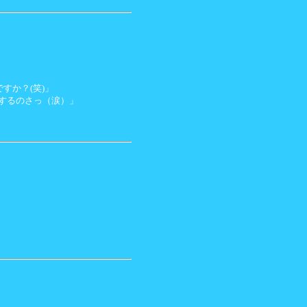
すか？(笑)」
するのさっ（涙）」