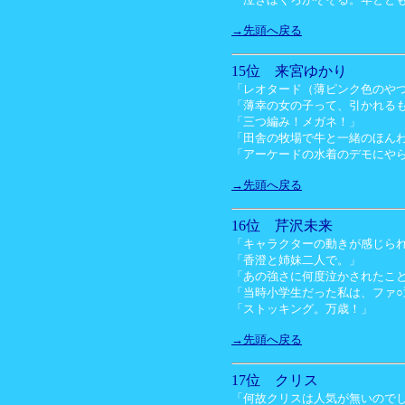
→先頭へ戻る
15位 来宮ゆかり
「レオタード（薄ピンク色のや
「薄幸の女の子って、引かれる
「三つ編み！メガネ！」
「田舎の牧場で牛と一緒のほん
「アーケードの水着のデモにや
→先頭へ戻る
16位 芹沢未来
「キャラクターの動きが感じら
「香澄と姉妹二人で。」
「あの強さに何度泣かされたこ
「当時小学生だった私は、ファ
「ストッキング。万歳！」
→先頭へ戻る
17位 クリス
「何故クリスは人気が無いので