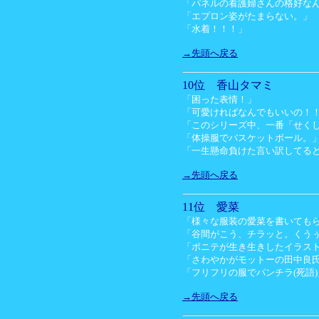
「パネルの看護婦さんの格好な
「エプロン姿がたまらない。」
「水着！！！」
→先頭へ戻る
10位 香山タマミ
「困った表情！」
「可愛ければなんでもいいの！
「このシリーズ中、一番「せく
「体操服でバスケットボール。
「一生懸命負けた言い訳してる
→先頭へ戻る
11位 愛菜
「様々な服装の愛菜を書いても
「谷間がこう、チラッと。くう
「ポニテが生き生きしたイラスト
「さわやかがモットーの田中良
「フリフリの服でパンチラ(死語)
→先頭へ戻る