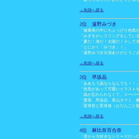
→先頭へ戻る
2位 遠野みづき
「健康美の中にちょっぴり色気
「みずきがレスリングをしてい
「夏だ！海だ！太陽だ！そして
「とにかく「みづき」！」
「遠野みづき出演ありがとうご
→先頭へ戻る
2位 早坂晶
「ああもう晶ならなんでも！！
「色気があって可愛いイラスト
「晶が忘れられなくて、スーパ
「愛菜、早坂晶、香山タマミ、
「変身前と変身後（おだんごと
→先頭へ戻る
4位 麻比奈百合奈
「昔から大好きなシリーズだったの