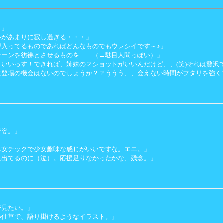
。」
いがあまりに寂し過ぎる・・・」
が入ってるものであればどんなものでもウレシイです～♪」
シーンを彷彿とさせるものを……（←駄目人間っぽい）」
いいっす！できれば、姉妹の２ショットがいいんだけど、、(笑)それは贅沢で
に登場の機会はないのでしょうか？？ううう、、会えない時間がフタリを強く
着姿。」
乙女チックで少女趣味な感じがいいですな。エエ。」
は出てるのに（泣）。応援足りなかったかな、残念。」
が見たい。」
い仕草で、語り掛けるようなイラスト。」