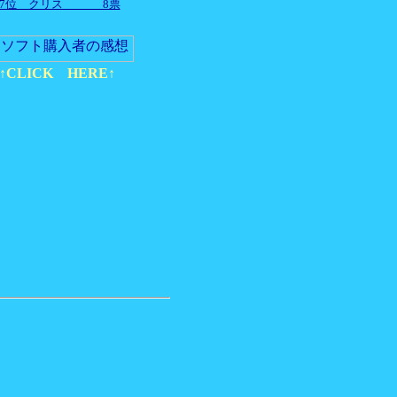
17位 クリス 8票
↑
CLICK HERE
↑