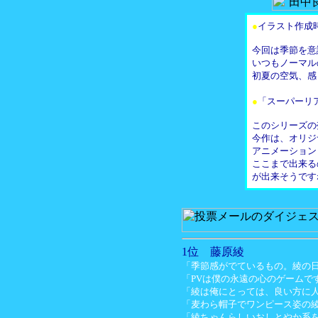
●
イラスト作成
今回は季節を意
いつもノーマル
初夏の空気、感
●
「スーパーリ
このシリーズの
今作は、オリジ
アニメーション
ここまで出来る
が出来そうです
1位 藤原綾
「季節感がでているもの。綾の
「PVは僕の永遠の心のゲームで
「綾は俺にとっては、良い方に
「麦わら帽子でワンピース姿の
「綾ちゃんらしいおしとやか系