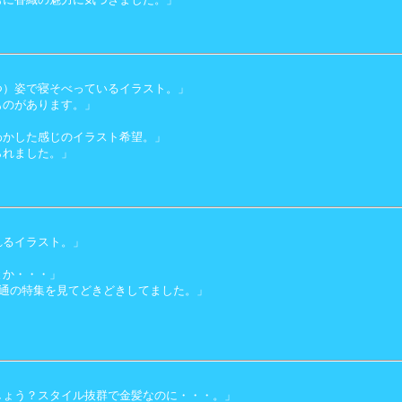
つ）姿で寝そべっているイラスト。」
ものがあります。」
わかした感じのイラスト希望。」
られました。」
れるイラスト。」
とか・・・」
○通の特集を見てどきどきしてました。」
しょう？スタイル抜群で金髪なのに・・・。」