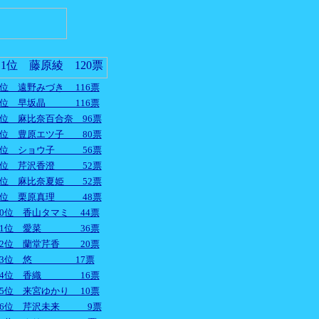
2位 遠野みづき 116票
2位 早坂晶 116票
4位 麻比奈百合奈 96票
5位 豊原エツ子 80票
6位 ショウ子 56票
7位 芹沢香澄 52票
7位 麻比奈夏姫 52票
9位 栗原真理 48票
10位 香山タマミ 44票
11位 愛菜 36票
12位 蘭堂芹香 20票
13位 悠 17票
14位 香織 16票
15位 来宮ゆかり 10票
16位 芹沢未来 9票