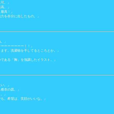
も可。」
最高。」
・最高！」
魅力を存分に出したもの。」
ね。」
ーーーーーーーー！！」
します。洗濯物を干してるところとか。」
」
つである「胸」を強調したイラスト。」
たい。」
ら着衣の図。」
う。」
でも。希望は、笑顔がいいな。」