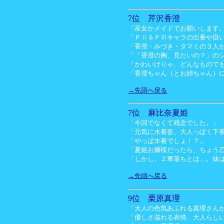
7位 芹沢香澄
「巫女かメイドでお願いします
「ＰⅡ＆ＰⅢキャラの出番や扱
「香澄・みづき・タマミの３人
「「香澄の胸、見たいの？」の
「かわいけりゃ、どんなものでも
「香澄ちゃん（とお姉ちゃん）
→先頭へ戻る
7位 麻比奈夏姫
「今回でなくて残念でした。」
「元気に水着姿。大人っぽく下
「やっぱ水着でしょ！？」
「夏姫お嬢様だったら、ちょう
「しかし、２軍落ちとは…。妹
→先頭へ戻る
9位 栗原真理
「大人の色気あふれる真理さん
「優しさ溢れる表情、大人らし