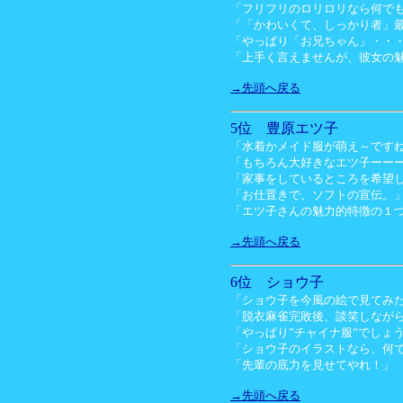
「フリフリのロリロリなら何で
「「かわいくて、しっかり者」
「やっぱり「お兄ちゃん」・・
「上手く言えませんが、彼女の
→先頭へ戻る
5位 豊原エツ子
「水着かメイド服が萌え～です
「もちろん大好きなエツ子ーー
「家事をしているところを希望
「お仕置きで、ソフトの宣伝。
「エツ子さんの魅力的特徴の１
→先頭へ戻る
6位 ショウ子
「ショウ子を今風の絵で見てみ
「脱衣麻雀完敗後、談笑しなが
「やっぱり”チャイナ服”でしょ
「ショウ子のイラストなら、何
「先輩の底力を見せてやれ！」
→先頭へ戻る