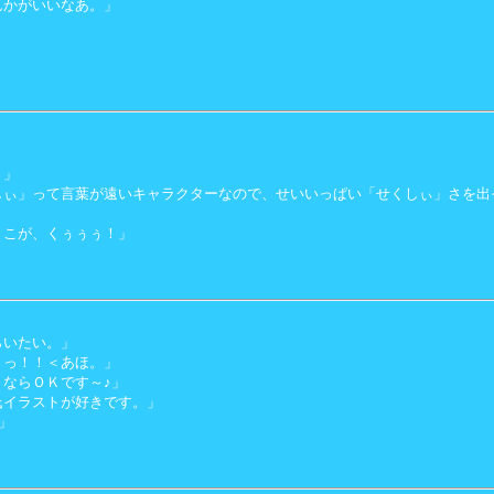
んかがいいなあ。」
！」
しぃ」って言葉が遠いキャラクターなので、せいいっぱい「せくしぃ」さを出
」
とこが、くぅぅぅ！」
らいたい。」
ぅっ！！＜あほ。」
ならＯＫです～♪」
氏イラストが好きです。」
」