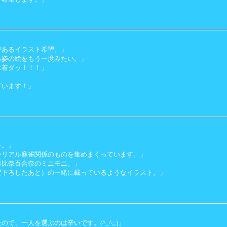
があるイラスト希望。」
る姿の絵をもう一度みたい。」
水着ダッ！！！」
ざいます！」
」
を。」
ーリアル麻雀関係のものを集めまくっています。」
麻比奈百合奈のミニモニ。」
髪下ろしたあと）の一緒に載っているようなイラスト。」
で、一人を選ぶのは辛いです。(^_^;;)」